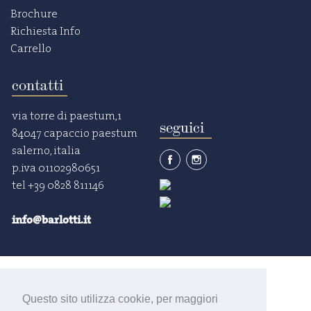
Brochure
Richiesta Info
Carrello
contatti
via torre di paestum,1
seguici
84047 capaccio paestum
salerno, italia
p.iva 01102980651
tel +39 0828 811146
info@barlotti.it
Questo sito utilizza cookie, per maggiori