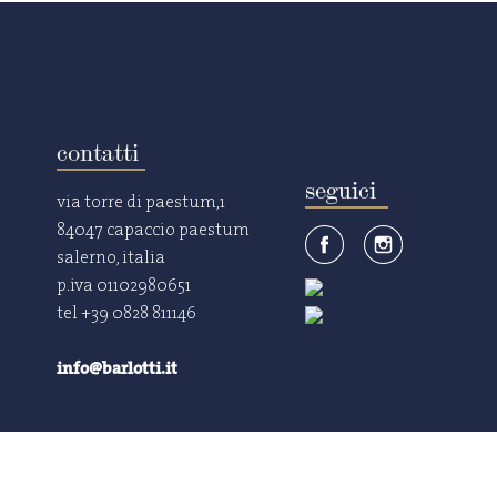
contatti
seguici
via torre di paestum,1
84047 capaccio paestum
salerno, italia
p.iva 01102980651
tel +39 0828 811146
info@barlotti.it